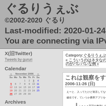
ぐるりうぇぶ
©2002-2020 ぐるり
Last-modified: 2020-01-24
You are connecting via IP
X(旧Twitter)
Category:
ぐるりうぇぶ
Tweets by gururi
« こういうのはネタな
のがバレバレな例 »
Calendar
«
November 2006
»
これは観察を
Su
Mo
Tu
We
Th
Fr
Sa
1
2
3
4
2006-11-26 (日)
5
6
7
8
9
10
11
12
13
14
15
16
17
18
19
20
21
22
23
24
25
えーと、入ってたけど発言してないJav
26
27
28
29
30
健在です。ていうか携帯アプリを作
Archives
ｊａｖａ言語を勉強し