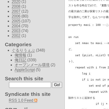
2020
(1)
ストを作る時点で)ので、『素数
2008
(1)
2007
(12)
の最大値の二乗が探索リストの最大
2006
(80)
字を除外して終了。なんつーか素
2005
(107)
property maxi : 100
2004
(70)
2003
(74)
2002
(1)
on run
set nmax to maxi 
Categories
ど。
ぐるりうぇぶ
(348)
俺情報
(1)
set {pList, nList} 
俺日記
(339)
ト)。
オープンメール環境
(2)
repeat with i from 
AppleScript
(5)
log i
Search this site
if i is not in nL
set end of pLis
repeat with j from 
Syndicate this site
除外リストに追加する
RSS 1.0 Feed
if (j * (item -1 