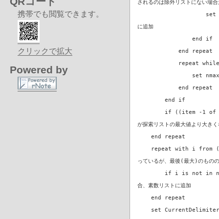
QRコード
されるのは除外リストにない場合
携帯でも閲覧できます。
set end of nList
に追加
end if
クリックで拡大
end repeat
repeat while (nm
Powered by
set nmax to nm
end repeat
end if
if ((item -1 of pLis
が探索リストの最大値より大きく
end repeat
repeat with i from (
っているが、最後(最大)のもの
if i is not in nLis
合、素数リストに追加
end repeat
set CurrentDelimiter 