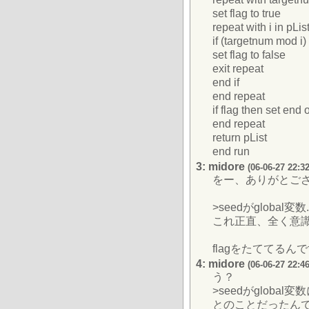
set flag to true
repeat with i in pLis
if (targetnum mod i)
set flag to false
exit repeat
end if
end repeat
if flag then set end 
end repeat
return pList
end run
3: midore
(06-06-27 22:32
をー、ありがとご
>seedがglobal変数..
これ正直、全く意識
flagをたててる
4: midore
(06-06-27 22:46
う？
>seedがgloba
とのことだったん