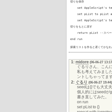
切りを保存
set AppleScript's t
set pList to pList a
set AppleScript's tex
切りをもとに戻す
return pList --ス
end run
探索リストを作ると遅くてかなわ
1:
midore
(06-06-27 13:17
ぐるりさん、こん
私も考えてみまし
ントしちゃってま
2:
ぐるり
(06-06-27 19:44)
seedは{}でも大
個人的にはseedが
書き直してみた。
on run
set pList to {}
repeat with targetn