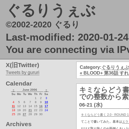
ぐるりうぇぶ
©2002-2020 ぐるり
Last-modified: 2020-01-24
You are connecting via IP
X(旧Twitter)
Category:
ぐるりうぇぶ
Tweets by gururi
« BLOOD+ 第36話 
Calendar
キミならどう書く 2.
«
June 2006
»
Su
Mo
Tu
We
Th
Fr
Sa
での整数から素数を
1
2
3
4
5
6
7
8
9
10
06-21 (水)
11
12
13
14
15
16
17
18
19
20
21
22
23
24
25
26
27
28
29
30
キミならどう書く 2.0 - ROUND 1 -— 
てことで書いてみた。基本は
エラ
Archives
だけど取り除くのが面倒くさい上