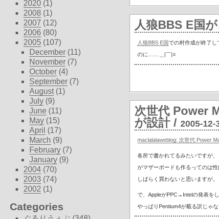
2020
(1)
2008
(1)
人狼BBS E国
2007
(12)
2006
(80)
2005
(107)
人狼BBS E国
での村作成が終了し
December
(11)
のに……＿|￣|○
November
(7)
October
(4)
September
(7)
August
(1)
July
(9)
次世代 Powe
June
(11)
が設計
/
May
(15)
2005-12-
April
(17)
March
(9)
maclalalaweblog: 次世代 P
February
(7)
各所で書かれてるみたいですが、
January
(9)
がマザーボードも作るってのは性能
2004
(70)
2003
(74)
しばらく買わないと思いますが。
2002
(1)
で、AppleがPPC→Intelの発表
Categories
やっぱりPentium4が載る訳じ
ぐるりうぇぶ
(348)