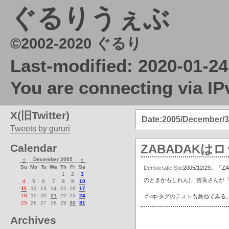
ぐるりうぇぶ
©2002-2020 ぐるり
Last-modified: 2020-01-24
You are connecting via IP
X(旧Twitter)
Date:
2005
/
December
/
3
Tweets by gururi
Calendar
ZABADAKは
«
December 2005
»
Su
Mo
Tu
We
Th
Fr
Sa
Democratic Site
2005/12/29。
Z
1
2
3
のときかもしれん)、吉良さんが
4
5
6
7
8
9
10
11
12
13
14
15
16
17
18
19
20
21
22
23
24
＃<q>タグのテストも兼ねてみる
25
26
27
28
29
30
31
Archives