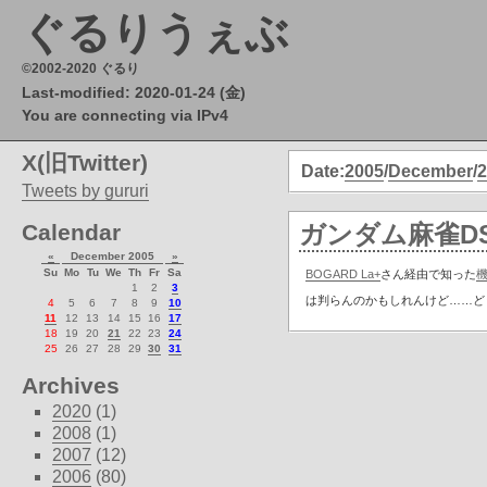
ぐるりうぇぶ
©2002-2020 ぐるり
Last-modified: 2020-01-24 (金)
You are connecting via IPv4
X(旧Twitter)
Date:
2005
/
December
/
2
Tweets by gururi
Calendar
ガンダム麻雀D
«
December 2005
»
Su
Mo
Tu
We
Th
Fr
Sa
BOGARD La+
さん経由で知った
1
2
3
は判らんのかもしれんけど……ど
4
5
6
7
8
9
10
11
12
13
14
15
16
17
18
19
20
21
22
23
24
25
26
27
28
29
30
31
Archives
2020
(1)
2008
(1)
2007
(12)
2006
(80)