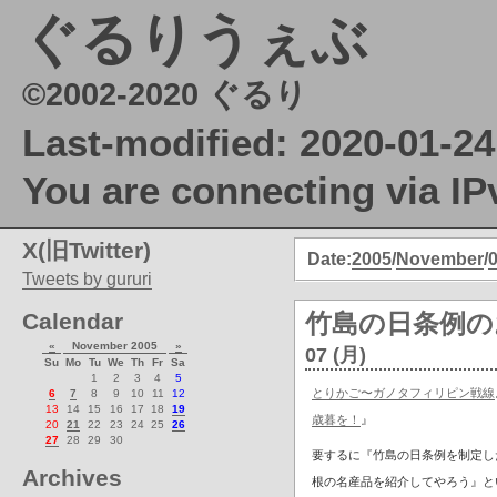
ぐるりうぇぶ
©2002-2020 ぐるり
Last-modified: 2020-01-24
You are connecting via IP
X(旧Twitter)
Date:
2005
/
November
/
Tweets by gururi
Calendar
竹島の日条例の
«
November 2005
»
07 (月)
Su
Mo
Tu
We
Th
Fr
Sa
1
2
3
4
5
とりかご〜ガノタフィリピン戦線
6
7
8
9
10
11
12
13
14
15
16
17
18
19
歳暮を！
』
20
21
22
23
24
25
26
27
28
29
30
要するに『竹島の日条例を制定し
Archives
根の名産品を紹介してやろう』と