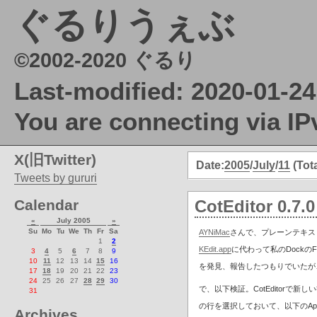
ぐるりうぇぶ
©2002-2020 ぐるり
Last-modified: 2020-01-24
You are connecting via IP
X(旧Twitter)
Date:
2005
/
July
/
11
(Tota
Tweets by gururi
Calendar
CotEditor 0.7.0
«
July 2005
»
Su
Mo
Tu
We
Th
Fr
Sa
AYNiMac
さんで、プレーンテキス
1
2
KEdit.app
に代わって私のDockのF
3
4
5
6
7
8
9
10
11
12
13
14
15
16
を発見、報告したつもりでいたが
17
18
19
20
21
22
23
24
25
26
27
28
29
30
で、以下検証。CotEditor
31
の行を選択しておいて、以下のApple
Archives