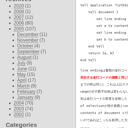
tell application "CotEdi
2020
(1)
2008
(1)
    tell document 1

2007
(12)
        set line ending 
2006
(80)
        set a to content
2005
(107)
        set line ending 
December
(11)
        set b to content
November
(7)
October
(4)
    end tell

September
(7)
    return {a, b}

August
(1)
end tell
July
(9)
June
(11)
line ending
は書類の改行コー
May
(15)
存在する改行コードの個数と同じ
April
(17)
までの時は同じ)。これは上記ス
March
(9)
February
(7)
rangeの示す数字自体は変わら
January
(9)
容は改行コードの変更を反映した
2004
(70)
of selection
が指す範囲と
co
2003
(74)
contents of document x
で
2002
(1)
いのであればこっちを処理した方
Categories