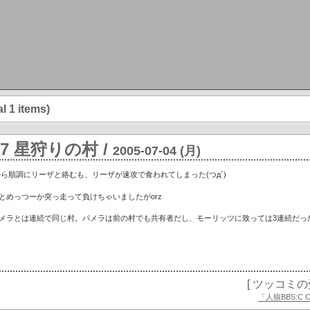
l 1 items)
437 星狩りの村
/
2005-07-04 (月)
ら順調にリーザと絡むも、リーザが速攻で食われてしまった(つд`)
とめっつーか突っ走って負けちゃいましたがorz
メラとは連続で同じ村。パメラは前の村でも共有者だし、モーリッツに致っては3連続だっ
[ ツッコミ
「人狼BBS:C