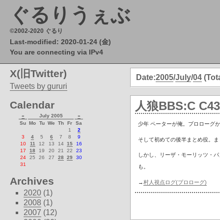
ぐるりうぇぶ
©2002-2020 ぐるり
Last-modified: 2020-01-24 (金)
You are connecting via IPv4
X(旧Twitter)
Date:
2005
/
July
/
04
(Tota
Tweets by gururi
Calendar
人狼BBS:C C
«
July 2005
»
Su
Mo
Tu
We
Th
Fr
Sa
少年 ペーターが俺。プロローグか
1
2
3
4
5
6
7
8
9
そして初めての後半まとめ役。ま
10
11
12
13
14
15
16
17
18
19
20
21
22
23
しかし、リーザ・モーリッツ・パ
24
25
26
27
28
29
30
31
も。
Archives
→
村人視点ログ(プロローグ)
2020
(1)
2008
(1)
2007
(12)