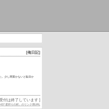
[俺日記]
た。少し間置かないと駄目か
の受付は終了しています ]
 C437 星狩りの村」のリンク用URL