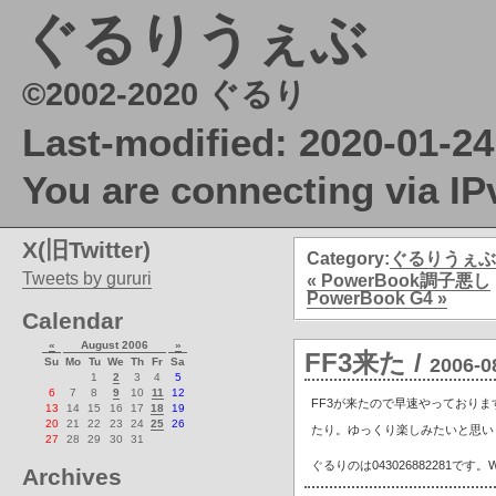
ぐるりうぇぶ
©2002-2020 ぐるり
Last-modified: 2020-01-24
You are connecting via IP
X(旧Twitter)
Category:
ぐるりうぇぶ
Tweets by gururi
« PowerBook調子悪し
PowerBook G4 »
Calendar
«
August 2006
»
FF3来た
/
2006-0
Su
Mo
Tu
We
Th
Fr
Sa
1
2
3
4
5
6
7
8
9
10
11
12
FF3が来たので早速やっており
13
14
15
16
17
18
19
20
21
22
23
24
25
26
たり。ゆっくり楽しみたいと思い
27
28
29
30
31
ぐるりのは043026882281で
Archives