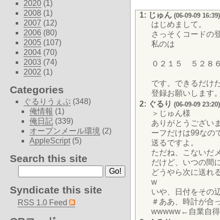
2020
(1)
2008
(1)
1: じゅん
(06-09-09 16:39)
2007
(12)
はじめまして。
2006
(80)
さっそくコードの
2005
(107)
私のは
2004
(70)
2003
(74)
０２１５ ５２８
2002
(1)
です。できるだけ
Categories
登録お願いします
ぐるりうぇぶ
(348)
2: ぐるり
(06-09-09 23:20)
俺情報
(1)
＞じゅん様
俺日記
(339)
ありがとうござい
オープンメール環境
(2)
ーフだけは99なの
AppleScript
(5)
送るですよ。
ただね、こないだ
Search this site
だけど、いつの間に
どうやら次に送れるの
w
Syndicate this site
いや、日付をその
＃ああ、時計が合
RSS 1.0 Feed
wwwww←自業自