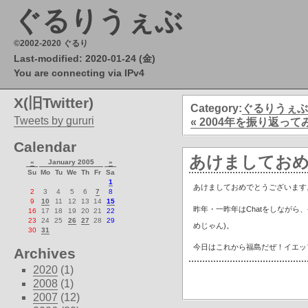
ぐるりうぇぶ
©2002-2020 ぐるり
Last-modified: 2020-01-24 (金)
You are connecting via IPv4
X(旧Twitter)
Category:
ぐるりうぇぶ
Tweets by gururi
« 2004年を振り返って
Calendar
あけましてお
«
January 2005
»
Su
Mo
Tu
We
Th
Fr
Sa
1
あけましておめでとうございます
2
3
4
5
6
7
8
9
10
11
12
13
14
15
昨年・一昨年はChatをしながら
16
17
18
19
20
21
22
23
24
25
26
27
28
29
めじゃん)。
30
31
今日はこれから福島だぜ！イエッ
Archives
2020
(1)
2008
(1)
2007
(12)