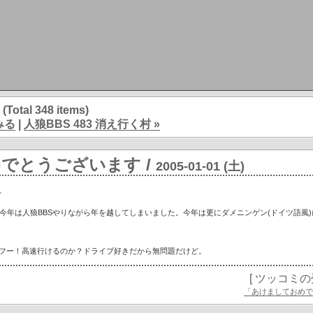
(Total 348 items)
みる
|
人狼BBS 483 消え行く村 »
めでとうございます
/
2005-01-01 (土)
。
、今年は人狼BBSやりながら年を越してしまいました。今年は更にダメニンゲン(ドイツ語風
フー！高速行けるのか？ドライブ好きだから無問題だけど。
[ ツッコミ
「あけましておめで