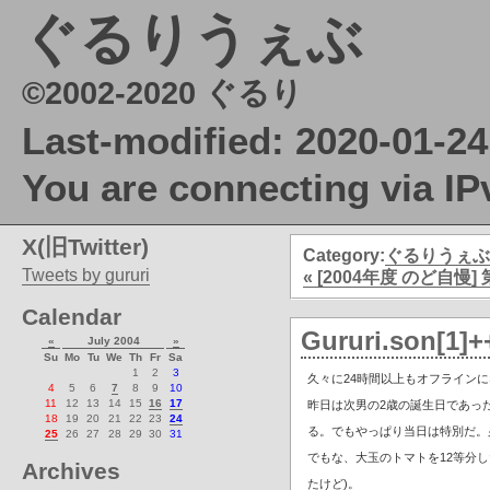
ぐるりうぇぶ
©2002-2020 ぐるり
Last-modified: 2020-01-24
You are connecting via IP
X(旧Twitter)
Category:
ぐるりうぇぶ
Tweets by gururi
« [2004年度 のど自慢
Calendar
Gururi.son[1]+
«
July 2004
»
Su
Mo
Tu
We
Th
Fr
Sa
1
2
3
久々に24時間以上もオフライン
4
5
6
7
8
9
10
11
12
13
14
15
16
17
昨日は次男の2歳の誕生日であっ
18
19
20
21
22
23
24
る。でもやっぱり当日は特別だ。
25
26
27
28
29
30
31
でもな、大玉のトマトを12等分
Archives
たけど)。